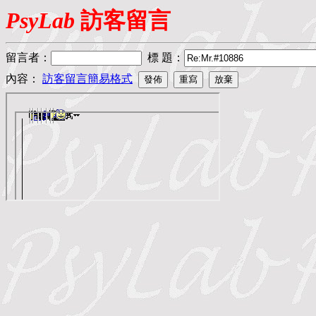
PsyLab
訪客留言
留言者
：
標 題
：
內容：
訪客留言簡易格式