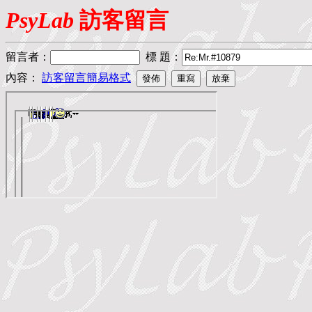
PsyLab
訪客留言
留言者
：
標 題
：
內容：
訪客留言簡易格式