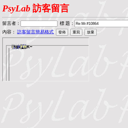
PsyLab
訪客留言
留言者
：
標 題
：
內容：
訪客留言簡易格式