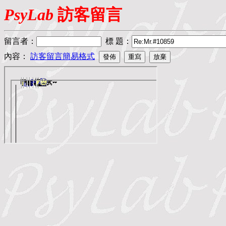
PsyLab
訪客留言
留言者
：
標 題
：
內容：
訪客留言簡易格式